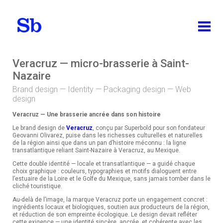
ABOUT
Veracruz — micro-brasserie à Saint-
Nazaire
WORKS
Brand design — Identity — Packaging design — Web
design
ALL
Veracruz — Une brasserie ancrée dans son histoire
IDENTITY
Le
brand design
de
Veracruz
, conçu par
Superbold pour son fondateur
PACKAGING DESIGN
Geovanni
Olivarez, puise dans les richesses
culturelles et naturelles
de la région
ainsi que dans un pan d’histoire
méconnu : la ligne
transatlantique
reliant Saint-Nazaire à Veracruz, au
Mexique.
EDITION
Cette double identité —
locale et transatlantique — a guidé
chaque
BRAND DESIGN
choix graphique : couleurs,
typographies et motifs dialoguent entre
l’estuaire de la Loire et le Golfe du
Mexique, sans jamais tomber dans le
cliché touristique.
WEB DESIGN
Au-delà de
l’image, la marque Veracruz porte un
engagement concret :
ingrédients locaux
et biologiques, soutien aux
producteurs de la région,
TEACHING
et réduction
de son empreinte écologique.
Le design devait refléter
cette
exigence — une identité sincère,
ancrée, et cohérente avec les