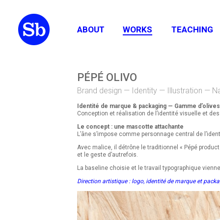
ABOUT
WORKS
TEACHING
PÉPÉ OLIVO
Brand design — Identity — Illustration —
Identité de marque & packaging — Gamme d’olives
Conception et réalisation de l’identité visuelle et
Le concept : une mascotte attachante
L’âne s’impose comme personnage central de l’identité 
Avec malice, il détrône le traditionnel « Pépé produc
et le geste d’autrefois.
La baseline choisie et le travail typographique vienn
Direction artistique : logo, identité de marque et pack