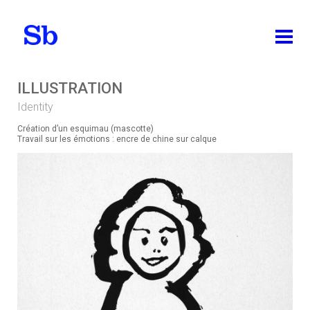
ABOUT
ILLUSTRATION
Identity
WORKS
Création d’un esquimau (mascotte)
ALL
Travail sur les émotions : encre de chine sur calque
IDENTITY
PACKAGING DESIGN
EDITION
BRAND DESIGN
WEB DESIGN
TEACHING