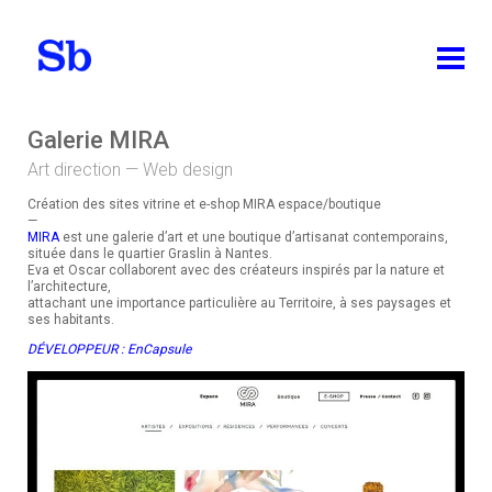
ABOUT
Galerie MIRA
Art direction — Web design
WORKS
Création des sites vitrine et e-shop MIRA espace/boutique
ALL
—
MIRA
est une galerie d’art et une boutique d’artisanat contemporains,
située dans le quartier Graslin à Nantes.
IDENTITY
Eva et Oscar collaborent avec des créateurs inspirés par la nature et
l’architecture,
PACKAGING DESIGN
attachant une importance particulière au Territoire, à ses paysages et
ses habitants.
EDITION
DÉVELOPPEUR :
EnCapsule
BRAND DESIGN
WEB DESIGN
TEACHING