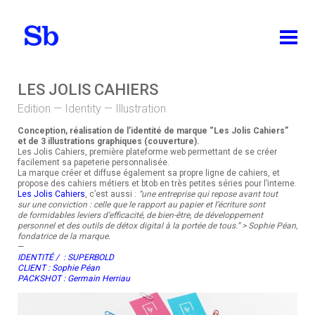
ABOUT
LES JOLIS CAHIERS
Edition — Identity — Illustration
WORKS
Conception, réalisation de l’identité de marque “Les Jolis Cahiers”
ALL
et de 3 illustrations graphiques (couverture).
Les Jolis Cahiers, première plateforme web permettant de se créer
facilement sa papeterie personnalisée.
IDENTITY
La marque créer et diffuse également sa propre ligne de cahiers, et
propose des cahiers métiers et btob en très petites séries pour l’interne.
PACKAGING DESIGN
Les Jolis Cahiers
, c’est aussi :
“une entreprise qui repose avant tout
sur une conviction : celle que le rapport au papier et l’écriture sont
de formidables leviers d’efficacité, de bien-être, de développement
EDITION
personnel et des outils de détox digital à la portée de tous.” > Sophie Péan,
fondatrice de la marque.
BRAND DESIGN
—
IDENTITÉ / : SUPERBOLD
WEB DESIGN
CLIENT :
Sophie Péan
PACKSHOT :
Germain Herriau
TEACHING