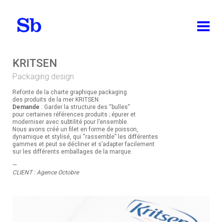
ABOUT
KRITSEN
Packaging design
WORKS
Refonte de la charte graphique packaging
ALL
des produits de la mer KRITSEN.
Demande
: Garder la structure des “bulles”
pour certaines références produits ; épurer et
IDENTITY
moderniser avec subtilité pour l’ensemble.
Nous avons créé un filet en forme de poisson,
PACKAGING DESIGN
dynamique et stylisé, qui “rassemble” les différentes
gammes et peut se décliner et s’adapter facilement
sur les différents emballages de la marque.
EDITION
—
BRAND DESIGN
CLIENT : Agence Octobre
WEB DESIGN
TEACHING